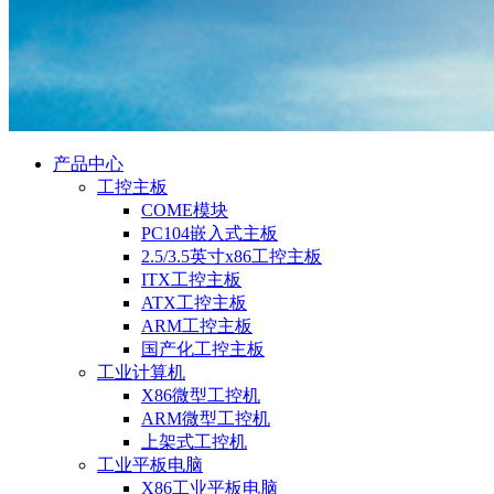
产品中心
工控主板
COME模块
PC104嵌入式主板
2.5/3.5英寸x86工控主板
ITX工控主板
ATX工控主板
ARM工控主板
国产化工控主板
工业计算机
X86微型工控机
ARM微型工控机
上架式工控机
工业平板电脑
X86工业平板电脑