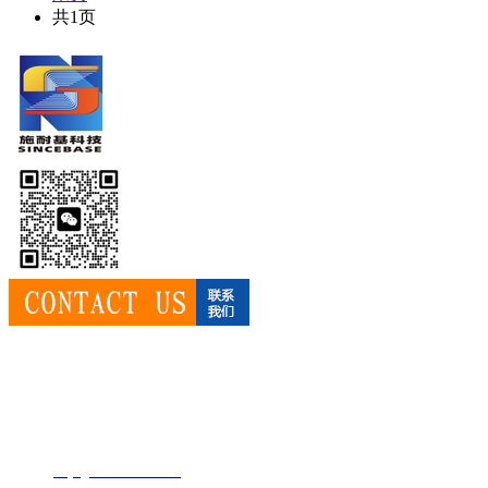
共1页
成都市施耐基科技有限公司
业务直线：028-86663679
手机：13689025519 胡经理
QQ：864677381
邮箱:
huyi@sincebase.com