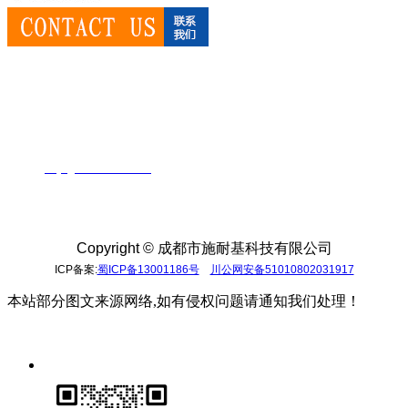
成都市施耐基科技有限公司
业务直线：028-86663679
手机：13689025519 胡经理
QQ：864677381
邮箱:
huyi@sincebase.com
地址：成都市成华区驷马桥羊子山路68号东立国际5栋2
单元10楼
Copyright ©
成都市施耐基科技有限公司
ICP备案:
蜀ICP备13001186号
川公网安备51010802031917
本站部分图文来源网络,如有侵权问题请通知我们处理！