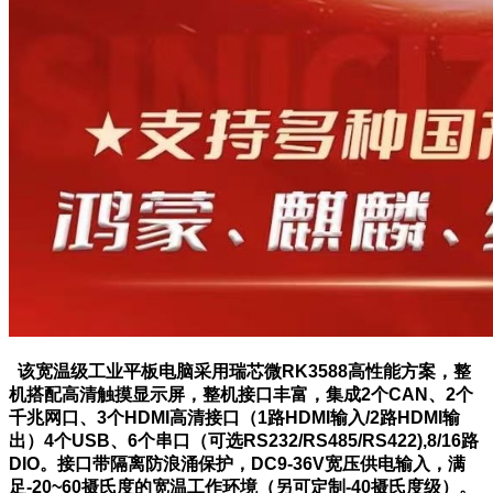
该宽温级工业平板电脑采用瑞芯微RK3588高性能方案，整
机搭配高清触摸显示屏，整机接口丰富，集成2个CAN、2个
千兆网口、3个HDMI高清接口（1路HDMI输入/2路HDMI输
出）4个USB、6个串口（可选RS232/RS485/RS422),8/16路
DIO。接口带隔离防浪涌保护，DC9-36V宽压供电输入，满
足-20~60摄氏度的宽温工作环境（另可定制-40摄氏度级）。